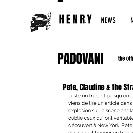
HENRY
..
NEWS
PADOVANI
the off
Pete, Claudine & the St
Juste un truc, et puisqu on
viens de lire un article dan
explosion sur la scène anglai
oublie ceux qui ont véritabl
découvert à New York. Pete 
et il voulait trouver un truc 