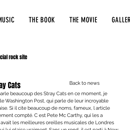
MUSIC
THE BOOK
THE MOVIE
GALLE
icial rock site
ray Cats
Back to news
 parle beaucoup des Stray Cats en ce moment, je 
s le Washington Post, qui parle de leur incroyable 
se. Si il cite beaucoup de noms, fameux, l article 
ement compté. C est Pete Mc Carthy, qui les a 
avait les meilleures oreilles musicales de Londres 
qui lui plaise vraiment. Sans un rond, il est parti à New 