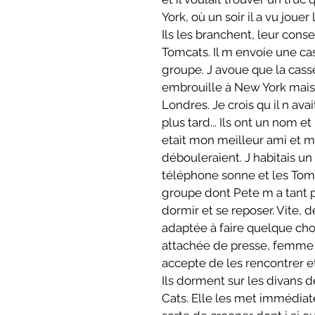
York, où un soir il a vu joue
Ils les branchent, leur cons
Tomcats. Il m envoie une cas
groupe. J avoue que la casset
embrouille à New York mais i
Londres. Je crois qu il n avai
plus tard... Ils ont un nom e
etait mon meilleur ami et 
débouleraient. J habitais un
téléphone sonne et les Tomca
groupe dont Pete m a tant pa
dormir et se reposer. Vite, 
adaptée à faire quelque chos
attachée de presse, femme d
accepte de les rencontrer et 
Ils dorment sur les divans d
Cats. Elle les met immédia