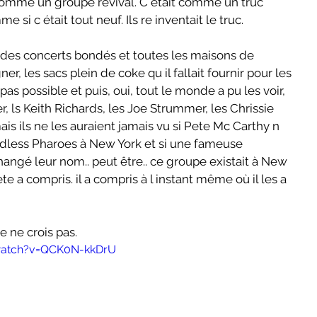
comme un groupe revival. C etait comme un truc 
e si c était tout neuf. Ils re inventait le truc.
, des concerts bondés et toutes les maisons de 
er, les sacs plein de coke qu il fallait fournir pour les 
pas possible et puis, oui, tout le monde a pu les voir, 
r, ls Keith Richards, les Joe Strummer, les Chrissie 
ais ils ne les auraient jamais vu si Pete Mc Carthy n 
odless Pharoes à New York et si une fameuse 
hangé leur nom.. peut être.. ce groupe existait à New 
ete a compris. il a compris à l instant même où il les a 
e ne crois pas.
watch?v=QCK0N-kkDrU