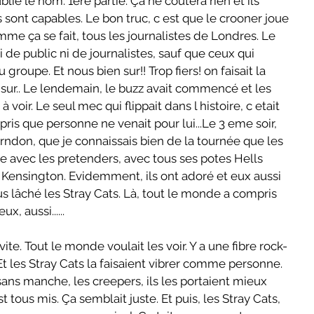
blié le nom. 1ere partie. Ça ne coutera rien et ils 
 sont capables. Le bon truc, c est que le crooner joue 
comme ça se fait, tous les journalistes de Londres. Le 
i de public ni de journalistes, sauf que ceux qui 
 groupe. Et nous bien sur!! Trop fiers! on faisait la 
 sur.. Le lendemain, le buzz avait commencé et les 
 voir. Le seul mec qui flippait dans l histoire, c etait 
pris que personne ne venait pour lui...Le 3 eme soir, 
rndon, que je connaissais bien de la tournée que les 
te avec les pretenders, avec tous ses potes Hells 
Kensington. Evidemment, ils ont adoré et eux aussi 
plus lâché les Stray Cats. Là, tout le monde a compris 
x, aussi...... 
vite. Tout le monde voulait les voir. Y a une fibre rock-
Et les Stray Cats la faisaient vibrer comme personne. 
ans manche, les creepers, ils les portaient mieux 
 tous mis. Ça semblait juste. Et puis, les Stray Cats, 