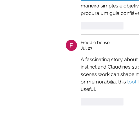
maneira simples e objetiv
procura um guia confiável
Like
Reply
Freddie benso
Jul 23
A fascinating story about
instinct and Claudine’s s
scenes work can shape mu
or memorabilia, this 
tool
useful.
Like
Reply