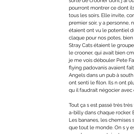
sorte de crooner dont j ai ou
pourront montrer ce dont ils
tous les soirs. Elle invite, 
premier soir, y a personne, n
étaient ont vu le potentiel du
claque pour nos potes, bien
Stray Cats étaient le groupe à
le crooner, qui avait bien cm
je me vois débouler Pete Fa
flying padovanis avaient fai
Angels dans un pub à south 
ont senti le filon. Ils n ont 
qu il faudrait négocier avec eu
Tout ça s est passé très très 
a-billy dans chaque rocker. 
Les bananes, les chemises s
que tout le monde. On s y est