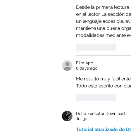
Desde la primera lectura
en el lector. La sección de
un lenguaje accesible, ev
mantiene una buena organ
modalidades mediante exp
Like
Reply
Film App
6 days ago
Me resultó muy fácil ent
Todo está escrito con cla
Like
Reply
Delta Executor Download
Jul 30
Tutorial atualizado do D