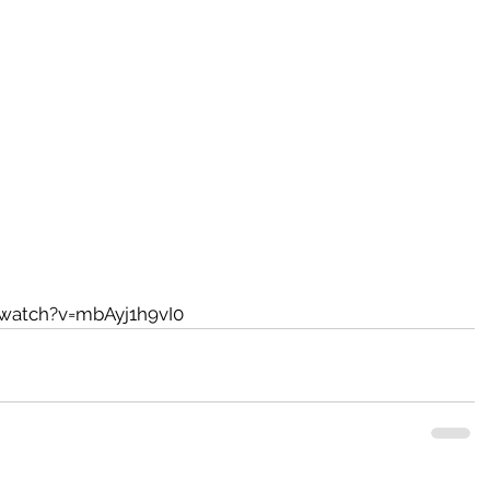
watch?v=mbAyj1h9vI0