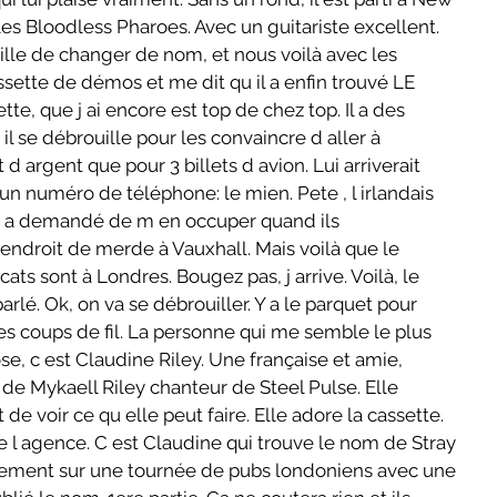
r les Bloodless Pharoes. Avec un guitariste excellent. 
eille de changer de nom, et nous voilà avec les 
sette de démos et me dit qu il a enfin trouvé LE 
te, que j ai encore est top de chez top. Il a des 
l se débrouille pour les convaincre d aller à 
t d argent que pour 3 billets d avion. Lui arriverait 
t un numéro de téléphone: le mien. Pete , l irlandais 
m a demandé de m en occuper quand ils 
 endroit de merde à Vauxhall. Mais voilà que le 
ts sont à Londres. Bougez pas, j arrive. Voilà, le 
rlé. Ok, on va se débrouiller. Y a le parquet pour 
des coups de fil. La personne qui me semble le plus 
e, c est Claudine Riley. Une française et amie, 
e Mykaell Riley chanteur de Steel Pulse. Elle 
de voir ce qu elle peut faire. Elle adore la cassette. 
e l agence. C est Claudine qui trouve le nom de Stray 
tement sur une tournée de pubs londoniens avec une 