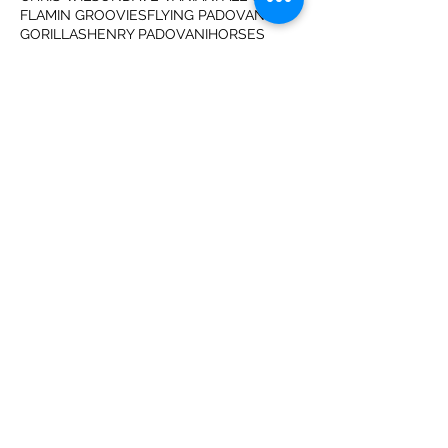
FLAMIN GROOVIES
FLYING PADOVANIS
GORILLAS
HENRY PADOVANI
HORSES
I HAD TOO MUCH TO DREAM
I LOVE TODAY
KIM WILDE
LENNY KAYE
LONDON
LONDON 77
MARK ST JOHN
MARQUEE MOON
MICROPHONES
NEW ROSE
NIGHT IME
PATTI SMITH
PUNK
RECORDING TECHNIQUES
SMOKEHOUSE
STEWART COPELAND
STING
TELEVISION
THE DAMNED
THE ELECTRIC CHAIRS
THE POLICE
THE ROXY
TINY
TOM VERLAINE
VIEW FROM A BRIDGE
WAYNE COUNTY
j attends les marines
jean jacques burnel
le bataclan
lol coxhill
my flamingo
next to you
nick kent
paris
stranglers
subterraneans
val haller
vas plus haut
CHECK US ON..