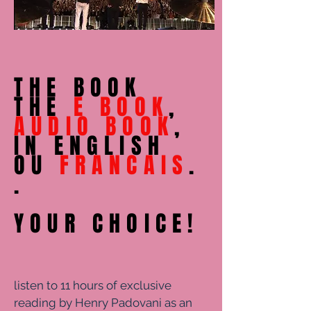
THE BOOK
THE
E BOOK
,
AUDIO BOOK
,
IN ENGLISH
OU
FRANCAIS
.
.
YOUR CHOICE!
listen to 11 hours of exclusive
reading by Henry Padovani as an