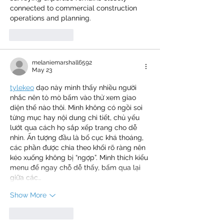
connected to commercial construction 
operations and planning.
Like
Reply
melaniemarshall6592
May 23
tylekeo
 dạo này mình thấy nhiều người 
nhắc nên tò mò bấm vào thử xem giao 
diện thế nào thôi. Mình không có ngồi soi 
từng mục hay nội dung chi tiết, chủ yếu 
lướt qua cách họ sắp xếp trang cho dễ 
nhìn. Ấn tượng đầu là bố cục khá thoáng, 
các phần được chia theo khối rõ ràng nên 
kéo xuống không bị “ngợp”. Mình thích kiểu 
menu để ngay chỗ dễ thấy, bấm qua lại 
giữa các…
Show More
Like
Reply