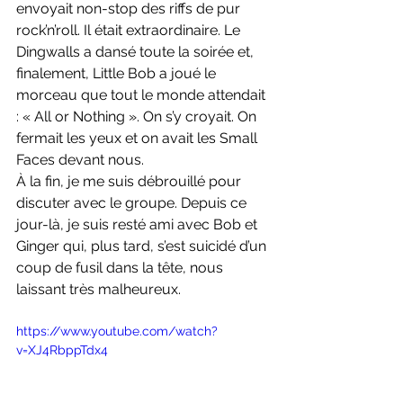
envoyait non-stop des riffs de pur 
rock’n’roll. Il était extraordinaire. Le 
Dingwalls a dansé toute la soirée et, 
finalement, Little Bob a joué le 
morceau que tout le monde attendait 
: « All or Nothing ». On s’y croyait. On 
fermait les yeux et on avait les Small 
Faces devant nous.
À la fin, je me suis débrouillé pour 
discuter avec le groupe. Depuis ce 
jour-là, je suis resté ami avec Bob et 
Ginger qui, plus tard, s’est suicidé d’un 
coup de fusil dans la tête, nous 
laissant très malheureux.
https://www.youtube.com/watch?
v=XJ4RbppTdx4