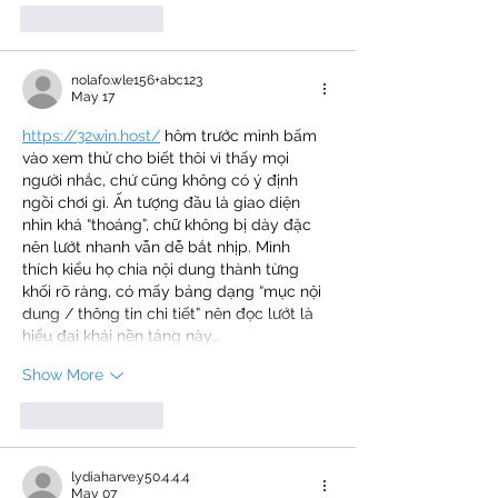
Like
Reply
nolafo.wle156+abc123
May 17
https://32win.host/
 hôm trước mình bấm 
vào xem thử cho biết thôi vì thấy mọi 
người nhắc, chứ cũng không có ý định 
ngồi chơi gì. Ấn tượng đầu là giao diện 
nhìn khá “thoáng”, chữ không bị dày đặc 
nên lướt nhanh vẫn dễ bắt nhịp. Mình 
thích kiểu họ chia nội dung thành từng 
khối rõ ràng, có mấy bảng dạng “mục nội 
dung / thông tin chi tiết” nên đọc lướt là 
hiểu đại khái nền tảng này…
Show More
Like
Reply
lydiaharve.y50.4.4.4
May 07