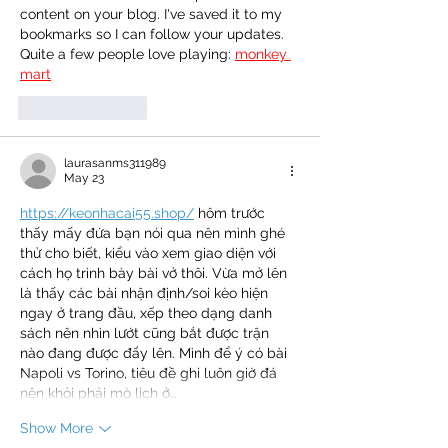
content on your blog. I've saved it to my 
bookmarks so I can follow your updates. 
Quite a few people love playing: 
monkey 
mart
Like
Reply
laurasanms311989
May 23
https://keonhacai55.shop/
 hôm trước 
thấy mấy đứa bạn nói qua nên mình ghé 
thử cho biết, kiểu vào xem giao diện với 
cách họ trình bày bài vở thôi. Vừa mở lên 
là thấy các bài nhận định/soi kèo hiện 
ngay ở trang đầu, xếp theo dạng danh 
sách nên nhìn lướt cũng bắt được trận 
nào đang được đẩy lên. Mình để ý có bài 
Napoli vs Torino, tiêu đề ghi luôn giờ đá 
nên khỏi phải mò lịch ở…
Show More