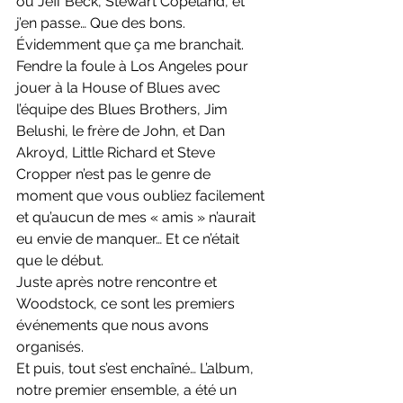
ou Jeff Beck, Stewart Copeland, et 
j’en passe… Que des bons. 
Évidemment que ça me branchait.
Fendre la foule à Los Angeles pour 
jouer à la House of Blues avec 
l’équipe des Blues Brothers, Jim 
Belushi, le frère de John, et Dan 
Akroyd, Little Richard et Steve 
Cropper n’est pas le genre de 
moment que vous oubliez facilement 
et qu’aucun de mes « amis » n’aurait 
eu envie de manquer… Et ce n’était 
que le début.
Juste après notre rencontre et 
Woodstock, ce sont les premiers 
événements que nous avons 
organisés.
Et puis, tout s’est enchaîné… L’album, 
notre premier ensemble, a été un 