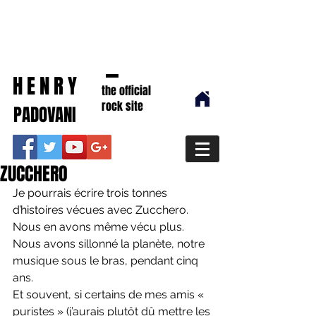
HENRY
the official
rock site
PADOVANI
ZUCCHERO
Je pourrais écrire trois tonnes 
d’histoires vécues avec Zucchero. 
Nous en avons même vécu plus. 
Nous avons sillonné la planète, notre 
musique sous le bras, pendant cinq 
ans.
Et souvent, si certains de mes amis « 
puristes » (j’aurais plutôt dû mettre les 