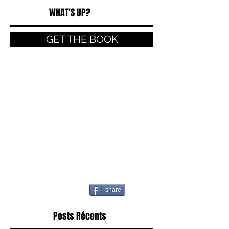
WHAT'S UP?
GET THE BOOK
share
Posts Récents