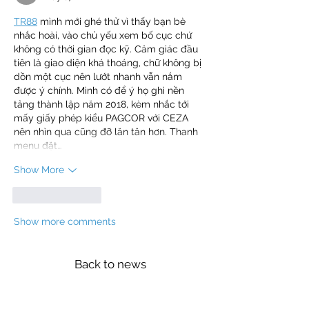
TR88
 mình mới ghé thử vì thấy bạn bè 
nhắc hoài, vào chủ yếu xem bố cục chứ 
không có thời gian đọc kỹ. Cảm giác đầu 
tiên là giao diện khá thoáng, chữ không bị 
dồn một cục nên lướt nhanh vẫn nắm 
được ý chính. Mình có để ý họ ghi nền 
tảng thành lập năm 2018, kèm nhắc tới 
mấy giấy phép kiểu PAGCOR với CEZA 
nên nhìn qua cũng đỡ lăn tăn hơn. Thanh 
menu đặt…
Show More
Like
Reply
Show more comments
Back to news