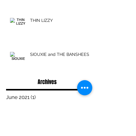
THIN LIZZY
SIOUXIE and THE BANSHEES
Archives
June 2021
(1)
1 post
May 2019
(1)
1 post
September 2018
(1)
1 post
November 2016
(1)
1 post
May 2016
(16)
16 posts
April 2016
(9)
9 posts