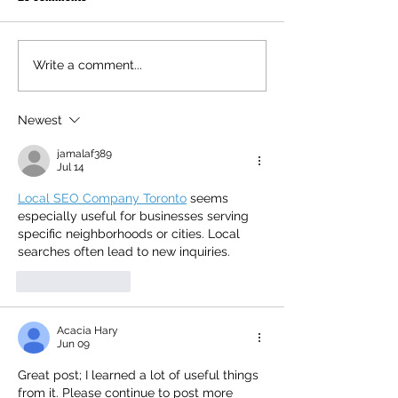
Write a comment...
Newest
jamalaf389
Jul 14
Local SEO Company Toronto
 seems 
especially useful for businesses serving 
specific neighborhoods or cities. Local 
searches often lead to new inquiries.
Like
Reply
Acacia Hary
Jun 09
Great post; I learned a lot of useful things 
from it. Please continue to post more 