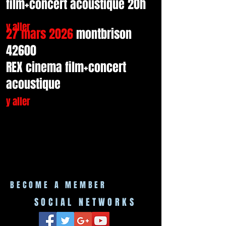
film+concert acoustique 20h
y aller
27 mars 2026
montbrison
42600
REX cinema film+concert
acoustique
y aller
BECOME A MEMBER
SOCIAL NETWORKS