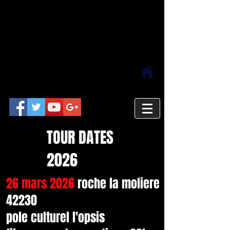
HENRY
the official
rock site
PADOVANI
TOUR DATES
2026
26 mars 2026
roche la moliere
42230
pole culturel l'opsis